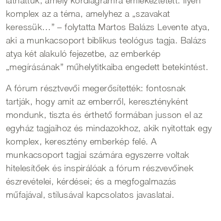
láthattuk, amely kördiagramra emlékeztetett. Ilyen
komplex az a téma, amelyhez a „szavakat
keressük…” – folytatta Martos Balázs Levente atya,
aki a munkacsoport biblikus teológus tagja. Balázs
atya két alakuló fejezetbe, az emberkép
„megírásának” műhelytitkaiba engedett betekintést.
A fórum résztvevői megerősítették: fontosnak
tartják, hogy amit az emberről, keresztényként
mondunk, tiszta és érthető formában jusson el az
egyház tagjaihoz és mindazokhoz, akik nyitottak egy
komplex, keresztény emberkép felé. A
munkacsoport tagjai számára egyszerre voltak
hitelesítőek és inspirálóak a fórum részvevőinek
észrevételei, kérdései; és a megfogalmazás
műfajával, stílusával kapcsolatos javaslatai.
Morzsa