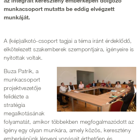
az integrált keresztény emberképen dolgozó
munkacsoport mutatta be eddig elvégzett
munkáját.
A (kép)alkotó-csoport tagjai a téma iránt érdeklődő,
elkötelezett szakemberek szempontjaira, igényeire is
nyitottak voltak.
Buza Patrik, a
munkacsoport
projektvezetője
felidézte a
stratégia
megalkotásának
folyamatát, amikor többekben megfogalmazódott az
igény egy olyan munkára, amely közös, keresztény
emberképünk lényegi vonásait érthetően és