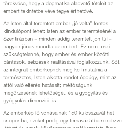
törekvése, hogy a dogmatika alapvető tételeit az
embert tekintetbe véve tegye érthetővé.
Az Isten által teremtett ember „jó volta” fontos
kiindulópont lehet: Isten az ember teremtésénél a
Szentírásban – minden addig teremtett jón túl –
nagyon jónak mondta az embert. Ez nem teszi
szükségtelenné, hogy ember és ember közötti
bántások, sebzések realitásával foglalkozzunk. Sőt,
az integrált emberképnek meg kell mutatnia a
természetes, Isten alkotta rendet éppúgy, mint az
attól való eltérés hatásait; méltóságunk
megőrzésének lehetőségét, és a gyógyítás és
gyógyulás dimenzióit is.
Az emberkép fő vonásainak 150 kulcsszavát hét
csoportba, ezeket pedig egy témavázlatba rendezve