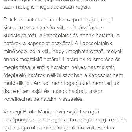
szakmailag is megalapozottan rögzíti.
Patrik bemutatta a munkacsoport tagjait, majd
kiemelte az emberkép két, számára fontos
kulcsfogalmát: a kapcsolatot és annak határait. A
határok a kapcsolat eszközei. A kapcsolataink
minősége, célja kell, hogy „meghatározza”, melyek
annak megfelelő határai. Határaink felismerése és
megtartása jelenti a hatalom helyes használatát.
Megfelelő határok nélkül azonban a kapcsolat nem
működik jól. Amikor nem fogadjuk el, nem tartjuk
tiszteletben saját és mások határait, akkor
következhet be hatalmi visszaélés.
Versegi Beáta Mária nővér saját teológiai
nézőpontjáról, a teológiai antropológiai megközelítés
újdonságairól és nehézségeiről beszélt. Fontos