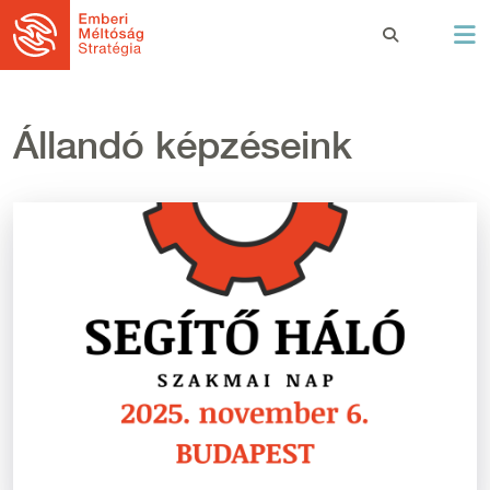
Ugrás a tartalomra
Állandó képzéseink
Kép