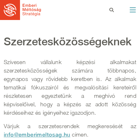
Ugrás a tartalomra
Szerzetesközösségeknek
Szívesen vállalunk képzési alkalmakat
szerzetesközösségek számára többnapos,
egynapos vagy rövidebb keretben is. Az alkalmak
tematikai fókuszairól és megvalósítási kereteiről
részletesen egyeztetünk a meghívó rend
képviselőivel, hogy a képzés az adott közösség
kérdéseihez és igényeihez igazodjon.
Várjuk a szerzetesrendek megkeresését az
info@emberimeltosag.hu
címen.