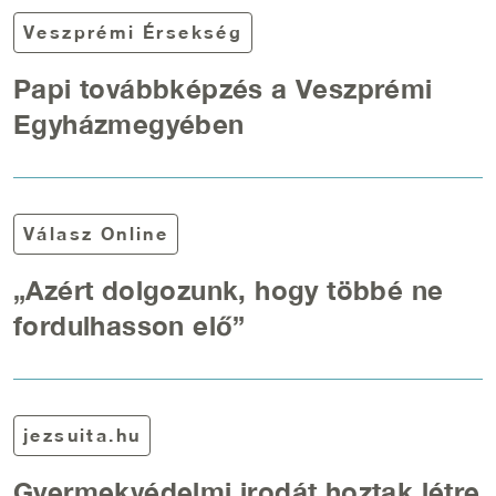
Veszprémi Érsekség
Papi továbbképzés a Veszprémi
Egyházmegyében
Válasz Online
„Azért dolgozunk, hogy többé ne
fordulhasson elő”
jezsuita.hu
Gyermekvédelmi irodát hoztak létre