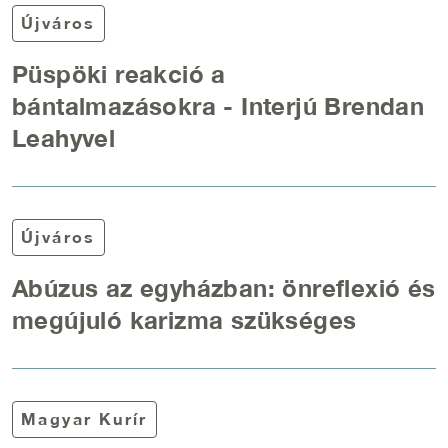
Újváros
Püspöki reakció a
bántalmazásokra - Interjú Brendan
Leahyvel
Újváros
Abúzus az egyházban: önreflexió és
megújuló karizma szükséges
Magyar Kurír