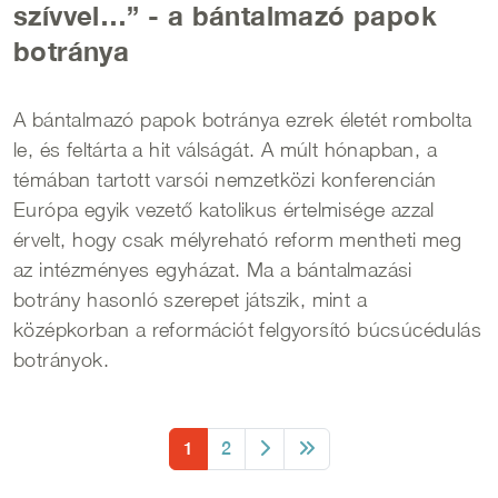
szívvel…” - a bántalmazó papok
botránya
A bántalmazó papok botránya ezrek életét rombolta
le, és feltárta a hit válságát. A múlt hónapban, a
témában tartott varsói nemzetközi konferencián
Európa egyik vezető katolikus értelmisége azzal
érvelt, hogy csak mélyreható reform mentheti meg
az intézményes egyházat. Ma a bántalmazási
botrány hasonló szerepet játszik, mint a
középkorban a reformációt felgyorsító búcsúcédulás
botrányok.
Oldalszámozás
Oldal
Oldal
1
2