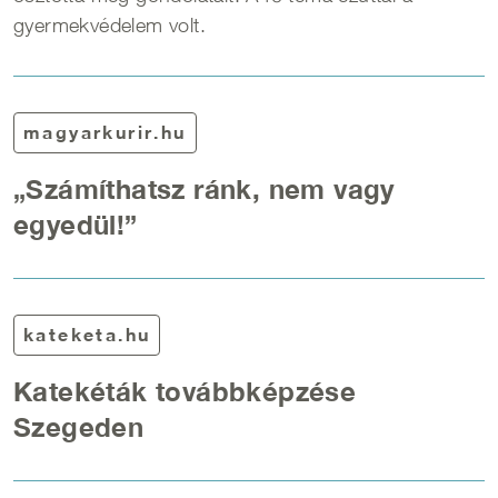
gyermekvédelem volt.
magyarkurir.hu
„Számíthatsz ránk, nem vagy
egyedül!”
kateketa.hu
Katekéták továbbképzése
Szegeden