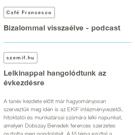
Café Francesco
Bizalommal visszaélve - podcast
szemif.hu
Lelkinappal hangolódtunk az
évkezdésre
A tanév kezdete előtt már hagyományosan
szerveztük meg idén is az EKIF intézményvezetői,
hitoktatói és munkatársai számára lelki napunkat,
amelyen Dobszay Benedek ferences szerzetes
osztotta meg gondolatait. A fő téma ezúttal a