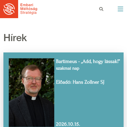
Ugrás a tartalomra
Hírek
Kép