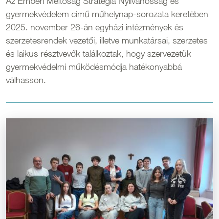
Az Emberi Méltóság Stratégia Nyilvánosság és
gyermekvédelem című műhelynap-sorozata keretében
2025. november 26-án egyházi intézmények és
szerzetesrendek vezetői, illetve munkatársai, szerzetes
és laikus résztvevők találkoztak, hogy szervezetük
gyermekvédelmi működésmódja hatékonyabbá
válhasson.
Kép