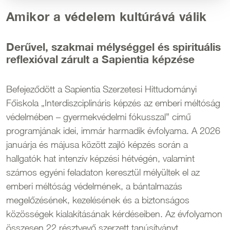
Amikor a védelem kultúrává válik
Derűvel, szakmai mélységgel és spirituális
reflexióval zárult a Sapientia képzése
Befejeződött a Sapientia Szerzetesi Hittudományi
Főiskola „Interdiszciplináris képzés az emberi méltóság
védelmében – gyermekvédelmi fókusszal” című
programjának idei, immár harmadik évfolyama. A 2026
januárja és májusa között zajló képzés során a
hallgatók hat intenzív képzési hétvégén, valamint
számos egyéni feladaton keresztül mélyültek el az
emberi méltóság védelmének, a bántalmazás
megelőzésének, kezelésének és a biztonságos
közösségek kialakításának kérdéseiben. Az évfolyamon
összesen 22 résztvevő szerzett tanúsítványt.