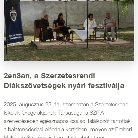
2en3an, a Szerzetesrendi
Diákszövetségek nyári fesztiválja
2025. augusztus 23-án, szombaton a Szerzetesrendi
Iskolák Öregdiákjainak Társasága, a SZITA
szervezésében egésznapos családi találkozót tartottak
a balatonedericsi plébánia kertjében, melyen az Emberi
Méltóság Stratégia is bemutatkozhatott egy