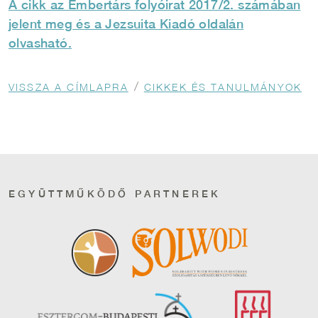
A cikk az Embertárs folyóirat 2017/2. számában
jelent meg és a Jezsuita Kiadó oldalán
olvasható.
Morzsa
VISSZA A CÍMLAPRA
CIKKEK ÉS TANULMÁNYOK
EGYÜTTMŰKÖDŐ PARTNEREK