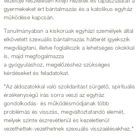
vezetője részletesen kifejti nézeteit és tapasztalatait a
gyermekeket ért bántalmazás és a katolikus egyház
működése kapcsán.
Tanulmányában a kiskorúak egyházi személyek által
elkövetett szexuális bántalmazás hátterét igyekszik
megvilágítani, illetve foglalkozik a lehetséges okokkal
is, majd megfogalmazza
a gyógyuláshoz, megelőzéshez szükséges
kérdéseket és feladatokat.
"Az áldozatokkal való szolidaritást sürgető, spirituális
érzékenységű írás sorra veszi az egyház
gondolkodás- és működésmódjának több
problémás és visszás, megváltoztatandó elemét,
melyek szinte észrevétlenül és kezeletlenül
vezethettek-vezethetnek szexuális visszaélésekhez."