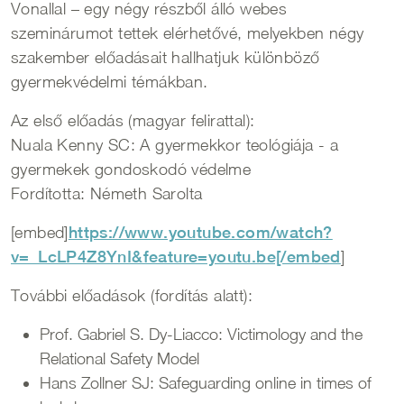
Vonallal – egy négy részből álló webes
szeminárumot tettek elérhetővé, melyekben négy
szakember előadásait hallhatjuk különböző
gyermekvédelmi témákban.
Az első előadás (magyar felirattal):
Nuala Kenny SC: A gyermekkor teológiája - a
gyermekek gondoskodó védelme
Fordította: Németh Sarolta
[embed]
https://www.youtube.com/watch?
v=_LcLP4Z8YnI&feature=youtu.be[/embed
]
További előadások (fordítás alatt):
Prof. Gabriel S. Dy-Liacco: Victimology and the
Relational Safety Model
Hans Zollner SJ: Safeguarding online in times of