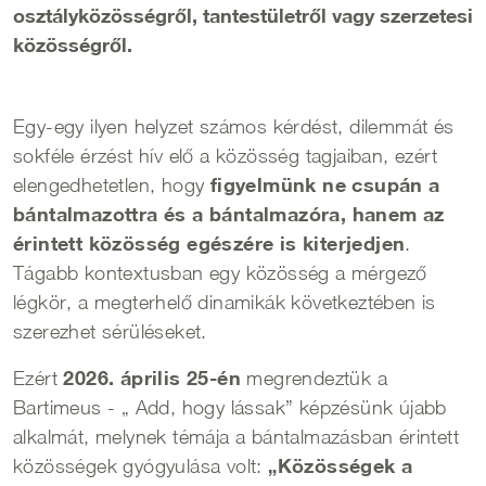
osztályközösségről, tantestületről vagy szerzetesi
közösségről.
Egy-egy ilyen helyzet számos kérdést, dilemmát és
sokféle érzést hív elő a közösség tagjaiban, ezért
figyelmünk ne csupán a
elengedhetetlen, hogy
bántalmazottra és a bántalmazóra, hanem az
érintett közösség egészére is kiterjedjen
.
Tágabb kontextusban egy közösség a mérgező
légkör, a megterhelő dinamikák következtében is
szerezhet sérüléseket.
2026. április 25-én
Ezért
megrendeztük a
Bartimeus - „ Add, hogy lássak” képzésünk újabb
alkalmát, melynek témája a bántalmazásban érintett
„Közösségek a
közösségek gyógyulása volt: