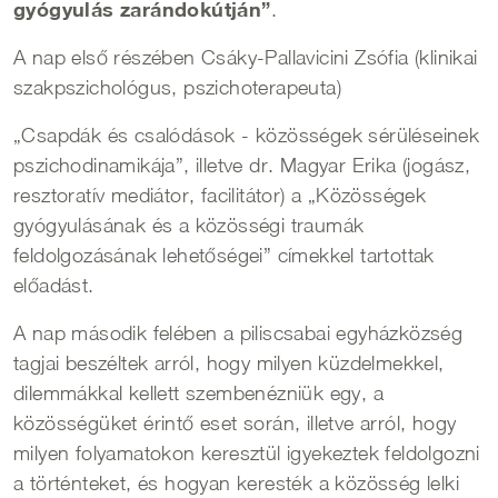
gyógyulás zarándokútján”
.
A nap első részében Csáky-Pallavicini Zsófia (klinikai
szakpszichológus, pszichoterapeuta)
„Csapdák és csalódások - közösségek sérüléseinek
pszichodinamikája”, illetve dr. Magyar Erika (jogász,
resztoratív mediátor, facilitátor) a „Közösségek
gyógyulásának és a közösségi traumák
feldolgozásának lehetőségei” címekkel tartottak
előadást.
A nap második felében a piliscsabai egyházközség
tagjai beszéltek arról, hogy milyen küzdelmekkel,
dilemmákkal kellett szembenézniük egy, a
közösségüket érintő eset során, illetve arról, hogy
milyen folyamatokon keresztül igyekeztek feldolgozni
a történteket, és hogyan keresték a közösség lelki