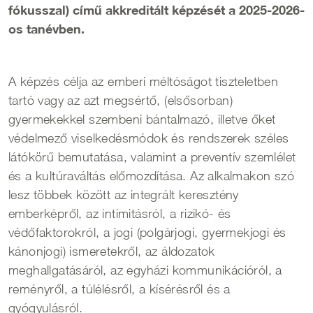
fókusszal) című akkreditált képzését a 2025-2026-
os tanévben.
A képzés célja az emberi méltóságot tiszteletben
tartó vagy az azt megsértő, (elsősorban)
gyermekekkel szembeni bántalmazó, illetve őket
védelmező viselkedésmódok és rendszerek széles
látókörű bemutatása, valamint a preventív szemlélet
és a kultúraváltás előmozdítása. Az alkalmakon szó
lesz többek között az integrált keresztény
emberképről, az intimitásról, a rizikó- és
védőfaktorokról, a jogi (polgárjogi, gyermekjogi és
kánonjogi) ismeretekről, az áldozatok
meghallgatásáról, az egyházi kommunikációról, a
reményről, a túlélésről, a kísérésről és a
gyógyulásról.