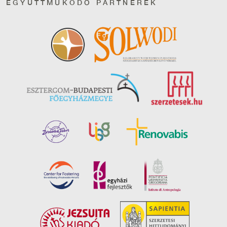
EGYÜTTMŰKÖDŐ PARTNEREK