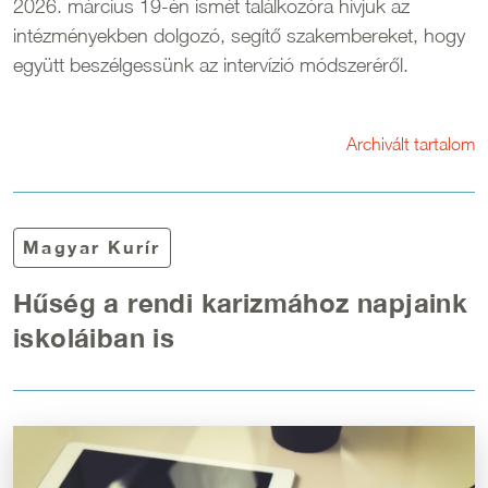
2026. március 19-én ismét találkozóra hívjuk az
intézményekben dolgozó, segítő szakembereket, hogy
együtt beszélgessünk az intervízió módszeréről.
Archivált tartalom
Magyar Kurír
Hűség a rendi karizmához napjaink
iskoláiban is
Kép