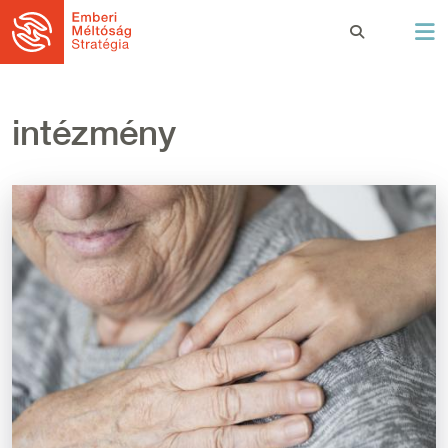
Ugrás a tartalomra
intézmény
Kép