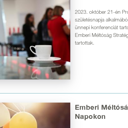
2023. október 21-én Pr
születésnapja alkalmábó
ünnepi konferenciát tar
Emberi Méltóság Stratég
tartottak.
Emberi Méltósá
Napokon