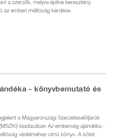
tani a szerzők, melyre építve keresztény
ó az emberi méltóság kérdése.
ándéka - könyvbemutató és
elent a Magyarországi Szerzeteselöljárók
a (MSZKI) kiadásában Az emberség ajándéka -
ltóság védelméhez című könyv. A kötet