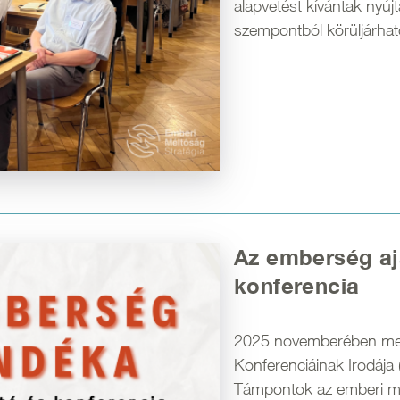
alapvetést kívántak nyúj
szempontból körüljárhat
Az emberség aj
konferencia
2025 novemberében megj
Konferenciáinak Irodáj
Támpontok az emberi mé