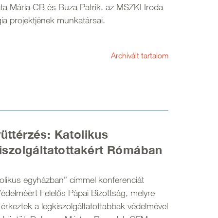
áta Mária CB és Buza Patrik, az MSZKI Iroda
ia projektjének munkatársai.
Archivált tartalom
ttérzés: Katolikus
iszolgáltatottakért Rómában
olikus egyházban” címmel konferenciát
Védelméért Felelős Pápai Bizottság, melyre
érkeztek a legkiszolgáltatottabbak védelmével