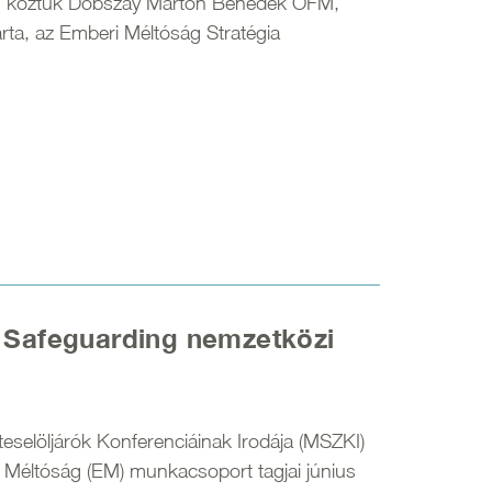
k, köztük Dobszay Márton Benedek OFM,
rta, az Emberi Méltóság Stratégia
a Safeguarding nemzetközi
eselöljárók Konferenciáinak Irodája (MSZKI)
i Méltóság (EM) munkacsoport tagjai június