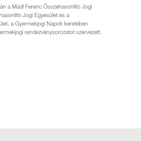
n a Mádl Ferenc Összehasonlító Jogi
hasonlító Jogi Egyesület és a
let, a Gyermekjogi Napok keretében
rmekjogi rendezvénysorozatot szervezett.