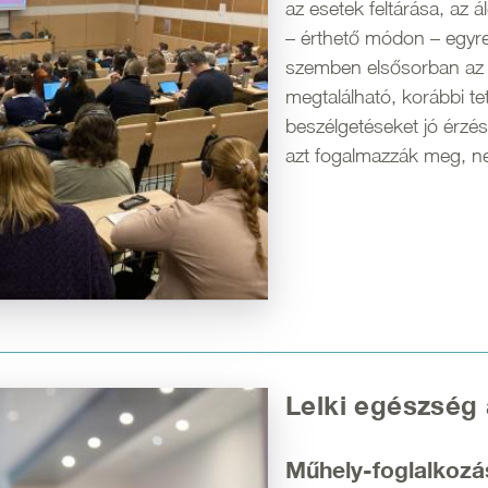
az esetek feltárása, az
– érthető módon – egyr
szemben elsősorban az el
megtalálható, korábbi te
beszélgetéseket jó érz
azt fogalmazzák meg, ne
Lelki egészség
Műhely-foglalkozá