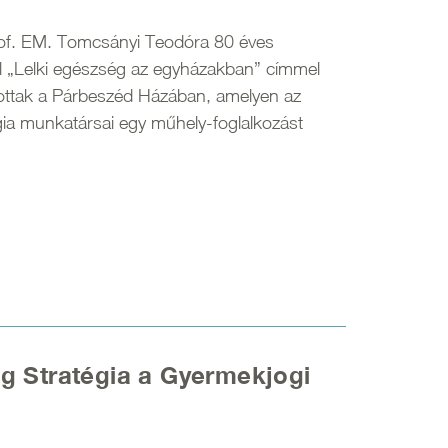
of. EM. Tomcsányi Teodóra 80 éves
l „Lelki egészség az egyházakban” címmel
tottak a Párbeszéd Házában, amelyen az
ia munkatársai egy műhely-foglalkozást
g Stratégia a Gyermekjogi