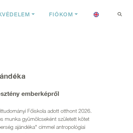
Felhasználói f
Nyelv
KVÉDELEM
FIÓKOM
jándéka
esztény emberképről
ittudományi Főiskola adott otthont 2026.
s munka gyümölcseként született kötet
erség ajándéka" címmel antropológiai