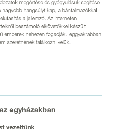
 áldozatok megértése és gyógyulásuk segítése
e nagyobb hangsúlyt kap, a bántalmazókkal
utasítás a jellemző. Az interneten
tteikről beszámoló elkövetőkkel készült
ésű emberek nehezen fogadják, leggyakrabban
m szeretnének találkozni velük.
 az egyházakban
st vezettünk