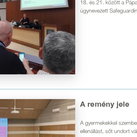
18. és 21. között a Pá
úgynevezett Safeguardi
A remény jele
A gyermekekkel szemben
ellenállást, sőt undort 