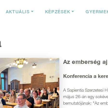
igáció
AKTUÁLIS
KÉPZÉSEK
GYERME
a
Az emberség a
Konferencia a ker
A Sapientia Szerzetesi H
május 26-án egy sokéve
bemutatójának: "Az emb