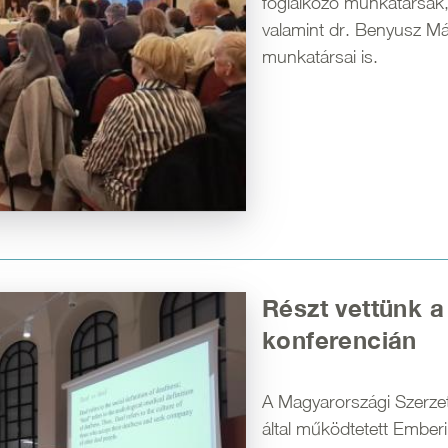
foglalkozó munkatársa
valamint dr. Benyusz Má
munkatársai is.
Részt vettünk 
konferencián
A Magyarországi Szerzet
által működtetett Ember