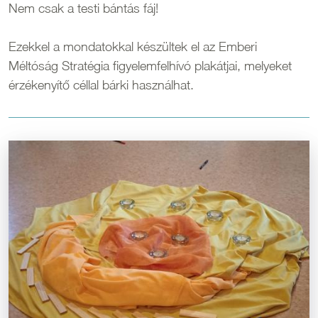
Nem csak a testi bántás fáj!
Ezekkel a mondatokkal készültek el az Emberi
Méltóság Stratégia figyelemfelhívó plakátjai, melyeket
érzékenyítő céllal bárki használhat.
Kép