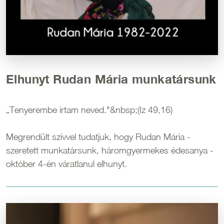
Elhunyt Rudan Mária munkatársunk
„Tenyerembe írtam neved."&nbsp;(Iz 49,16)
Megrendült szívvel tudatjuk, hogy Rudan Mária -
szeretett munkatársunk, háromgyermekes édesanya -
október 4-én váratlanul elhunyt.
Kép