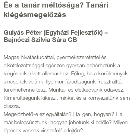
És a tanár méltósága? Tanári
kiégésmegelőzés
Gulyás Péter (Egyházi Fejlesztők) –
Bajnóczi Szilvia Sára CB
Magas hivatástudattal, gyermekszeretettel és
elkötelezettséggel egészen gyorsan odaérhetünk a
kiégésnek hívott állomáshoz. Főleg, ha a körülmények
sincsenek velünk. Ilyenkor fáradtságunk frusztrálttá,
türelmetlenné tesz. Munka- és életkedvünk odavész.
Kimerültségünk kikészít minket és a környezetünk sem
díjazza.
Megelőzhető-e ez egyáltalán? Ha igen, hogyan? Ha
már belecsúsztunk, hogyan jöhetünk ki belőle? Milyen
lépések vannak visszafelé a lejtőn?