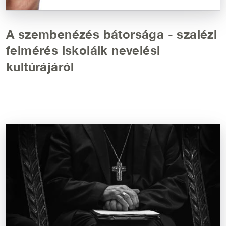
A szembenézés bátorsága - szalézi
felmérés iskoláik nevelési
kultúrájáról
Kép