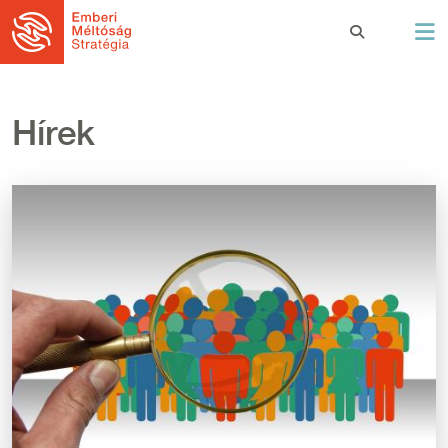
Ugrás a tartalomra
Hírek
Kép