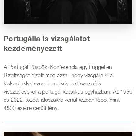
Portugália is vizsgálatot
kezdeményezett
A Portugál Püspöki Konferencia egy Független
Bizottságot bízott meg azzal, hogy vizsgálja ki a
kiskorúakkal szemben elkövetett szexuális
visszaéléseket a portugál katolikus egyházban. Az 1950
és 2022 közötti időszakra vonatkozóan több, mint
4800 esetre derült fény.
Kép