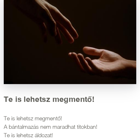
Te is lehetsz megmentő!
Te is lehetsz megmentő!
A bántalmazás nem maradhat titokban!
Te is lehetsz áldozat!