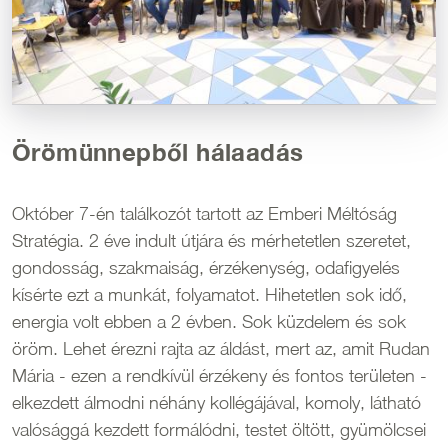
Örömünnepből hálaadás
Október 7-én találkozót tartott az Emberi Méltóság
Stratégia. 2 éve indult útjára és mérhetetlen szeretet,
gondosság, szakmaiság, érzékenység, odafigyelés
kísérte ezt a munkát, folyamatot. Hihetetlen sok idő,
energia volt ebben a 2 évben. Sok küzdelem és sok
öröm. Lehet érezni rajta az áldást, mert az, amit Rudan
Mária - ezen a rendkívül érzékeny és fontos területen -
elkezdett álmodni néhány kollégájával, komoly, látható
valósággá kezdett formálódni, testet öltött, gyümölcsei