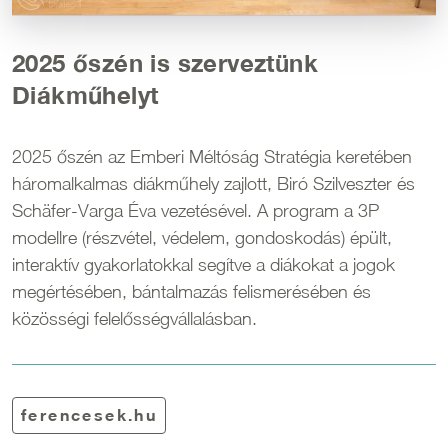
2025 őszén is szerveztünk
Diákműhelyt
2025 őszén az Emberi Méltóság Stratégia keretében
háromalkalmas diákműhely zajlott, Biró Szilveszter és
Schäfer-Varga Éva vezetésével. A program a 3P
modellre (részvétel, védelem, gondoskodás) épült,
interaktív gyakorlatokkal segítve a diákokat a jogok
megértésében, bántalmazás felismerésében és
közösségi felelősségvállalásban.
ferencesek.hu