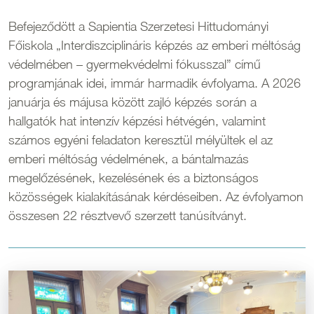
Befejeződött a Sapientia Szerzetesi Hittudományi
Főiskola „Interdiszciplináris képzés az emberi méltóság
védelmében – gyermekvédelmi fókusszal” című
programjának idei, immár harmadik évfolyama. A 2026
januárja és májusa között zajló képzés során a
hallgatók hat intenzív képzési hétvégén, valamint
számos egyéni feladaton keresztül mélyültek el az
emberi méltóság védelmének, a bántalmazás
megelőzésének, kezelésének és a biztonságos
közösségek kialakításának kérdéseiben. Az évfolyamon
összesen 22 résztvevő szerzett tanúsítványt.
Kép