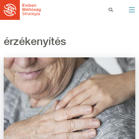
Ugrás a tartalomra
érzékenyítés
Kép