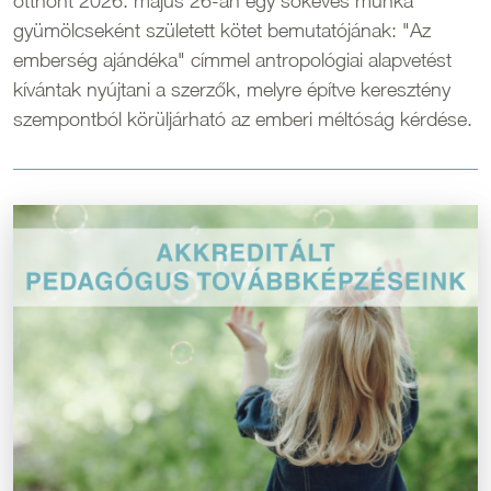
otthont 2026. május 26-án egy sokéves munka
gyümölcseként született kötet bemutatójának: "Az
emberség ajándéka" címmel antropológiai alapvetést
kívántak nyújtani a szerzők, melyre építve keresztény
szempontból körüljárható az emberi méltóság kérdése.
Kép