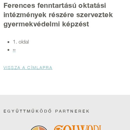
Ferences fenntartású oktatási
intézmények részére szerveztek
gyermekvédelmi képzést
Oldalszámozás
1. oldal
Következő oldal
››
Morzsa
VISSZA A CÍMLAPRA
EGYÜTTMŰKÖDŐ PARTNEREK